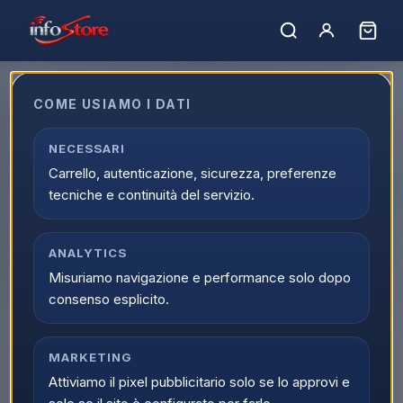
Home
›
Catalogo
›
Elettrodomestici e Clima
›
Clima e Riscaldamento
›
Deumidificatori
COME USIAMO I DATI
Deumidificatori
Acquista Deumidificatori online su Infostore nella categoria
NECESSARI
Elettrodomestici e Clima > Clima e Riscaldamento >
Carrello, autenticazione, sicurezza, preferenze
Deumidificatori. Trovi prodotti selezionati, offerte aggiornate
tecniche e continuità del servizio.
e disponibilita reale con spedizione veloce.
Caricamento…
Ordina per:
ANALYTICS
Filtri
Misuriamo navigazione e performance solo dopo
consenso esplicito.
MARKETING
Attiviamo il pixel pubblicitario solo se lo approvi e