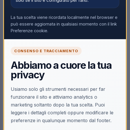
solo se il sito è configurato per farlo.
Nessun prodotto trovato
La tua scelta viene ricordata localmente nel browser e
Rimuovi tutti i filtri
può essere aggiornata in qualsiasi momento con il link
Preferenze cookie.
CONSENSO E TRACCIAMENTO
Abbiamo a cuore la tua
privacy
Usiamo solo gli strumenti necessari per far
funzionare il sito e attiviamo analytics o
marketing soltanto dopo la tua scelta. Puoi
leggere i dettagli completi oppure modificare le
preferenze in qualunque momento dal footer.