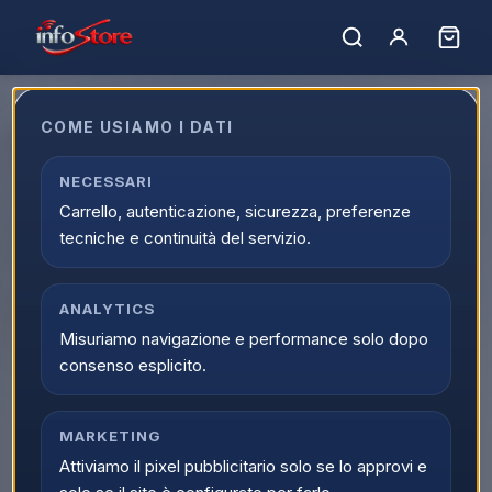
Home
›
Catalogo
›
Caffe', Bevande e Macchine
›
Macchine da Caffè
›
Macchine Caffe Bialetti
COME USIAMO I DATI
Macchine Caffe Bialetti
Scopri Macchine Caffe Bialetti nella sezione Macchine da
NECESSARI
Caffè di Infostore. Una proposta online pensata per chi cerca
Carrello, autenticazione, sicurezza, preferenze
prodotti affidabili, prezzi competitivi e disponibilita
tecniche e continuità del servizio.
aggiornata.
0
prodott
i
Ordina per:
ANALYTICS
Filtri
Misuriamo navigazione e performance solo dopo
consenso esplicito.
MARKETING
Attiviamo il pixel pubblicitario solo se lo approvi e