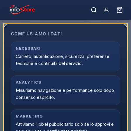
Home
›
Catalogo
›
Caffe', Bevande e Macchine
›
Macchine da Caffè
Macchine da Caffè
COME USIAMO I DATI
Scopri Macchine da Caffè online nella categoria Caffe',
NECESSARI
Bevande e Macchine di Infostore. Una selezione di prodotti
Carrello, autenticazione, sicurezza, preferenze
con prezzi competitivi, disponibilita aggiornata e spedizione
tecniche e continuità del servizio.
rapida.
Caricamento…
Ordina per:
ANALYTICS
Filtri
Misuriamo navigazione e performance solo dopo
consenso esplicito.
MARKETING
Attiviamo il pixel pubblicitario solo se lo approvi e