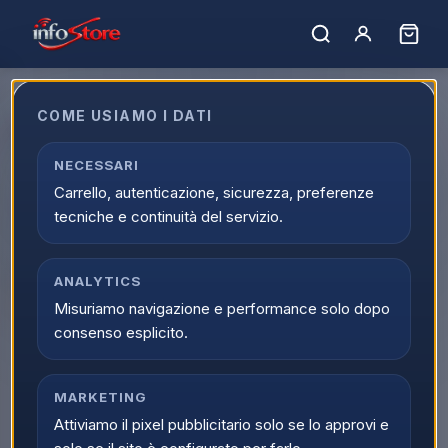
Home
›
Catalogo
›
Caffe', Bevande e Macchine
›
Macchine da Caffè
›
Macchine Caffe X-Caps
COME USIAMO I DATI
Macchine Caffe X-Caps
Acquista Macchine Caffe X-Caps online su Infostore nella
NECESSARI
categoria Caffe', Bevande e Macchine > Macchine da Caffè >
Carrello, autenticazione, sicurezza, preferenze
Macchine Caffe X-Caps. Trovi prodotti selezionati, offerte
tecniche e continuità del servizio.
aggiornate e disponibilita reale con spedizione veloce.
0
prodott
i
Ordina per:
ANALYTICS
Filtri
Misuriamo navigazione e performance solo dopo
consenso esplicito.
MARKETING
Attiviamo il pixel pubblicitario solo se lo approvi e