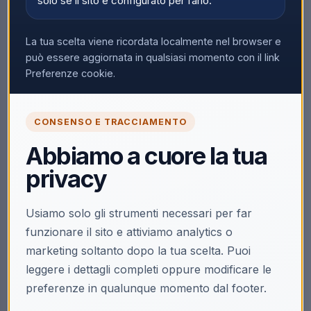
solo se il sito è configurato per farlo.
Nessun prodotto trovato
La tua scelta viene ricordata localmente nel browser e
Rimuovi tutti i filtri
può essere aggiornata in qualsiasi momento con il link
Preferenze cookie.
CONSENSO E TRACCIAMENTO
Abbiamo a cuore la tua
privacy
Usiamo solo gli strumenti necessari per far
funzionare il sito e attiviamo analytics o
marketing soltanto dopo la tua scelta. Puoi
leggere i dettagli completi oppure modificare le
preferenze in qualunque momento dal footer.