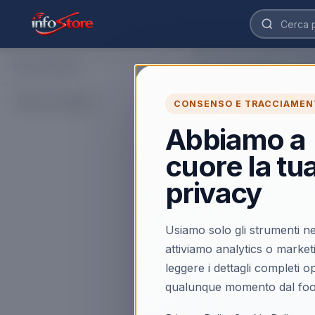
CATEGORIE
Home
›
Catalogo
›
Caffe'
Macchine Caff
Tutte le categorie
CONSENSO E TRACCIAMEN
Acquista Macchine Caf
Macchine > Macchine d
Abbiamo a
aggiornate e disponibi
cuore la tu
0
prodott
i
privacy
Usiamo solo gli strumenti ne
attiviamo analytics o market
leggere i dettagli completi 
qualunque momento dal foo