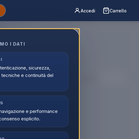
Accedi
Carrello
t
MO I DATI
nde e
ti, offerte
I
utenticazione, sicurezza,
tecniche e continuità del
Ordina per:
CS
navigazione e performance
consenso esplicito.
o
NG