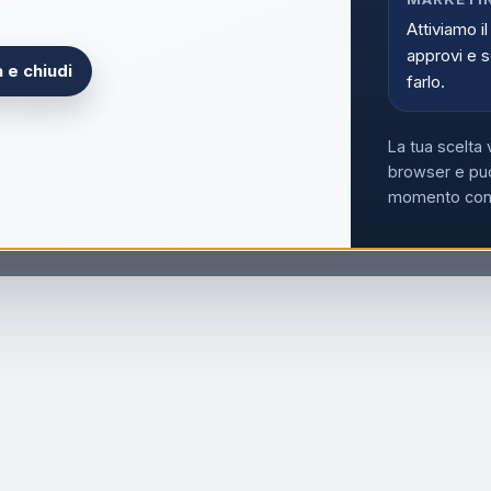
Rimuovi tutti i filtri
Attiviamo il
approvi e s
 e chiudi
farlo.
La tua scelta 
browser e può
momento con i