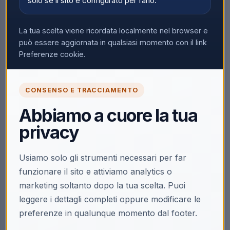
solo se il sito è configurato per farlo.
Nessun prodotto trovato
La tua scelta viene ricordata localmente nel browser e
Rimuovi tutti i filtri
può essere aggiornata in qualsiasi momento con il link
Preferenze cookie.
CONSENSO E TRACCIAMENTO
Abbiamo a cuore la tua
privacy
Usiamo solo gli strumenti necessari per far
funzionare il sito e attiviamo analytics o
marketing soltanto dopo la tua scelta. Puoi
leggere i dettagli completi oppure modificare le
preferenze in qualunque momento dal footer.