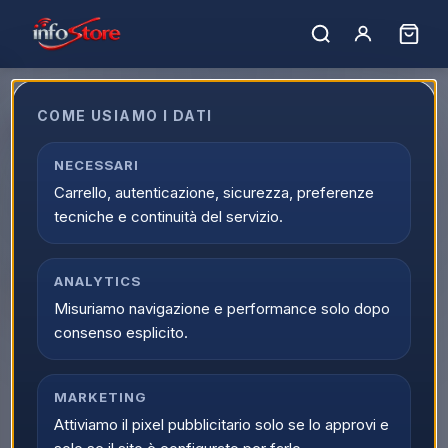
Home
›
Catalogo
›
Caffe', Bevande e Macchine
›
Macchine da Caffè
›
Macchine Caffe Lui e Fiorfiore
COME USIAMO I DATI
Macchine Caffe Lui e Fiorfiore
Scopri Macchine Caffe Lui e Fiorfiore nella sezione Macchine
NECESSARI
da Caffè di Infostore. Una proposta online pensata per chi
Carrello, autenticazione, sicurezza, preferenze
cerca prodotti affidabili, prezzi competitivi e disponibilita
tecniche e continuità del servizio.
aggiornata.
0
prodott
i
Ordina per:
ANALYTICS
Filtri
Misuriamo navigazione e performance solo dopo
consenso esplicito.
MARKETING
Attiviamo il pixel pubblicitario solo se lo approvi e