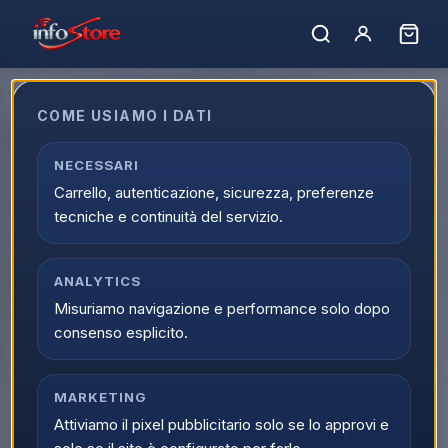
Home
›
Catalogo
›
Elettrodomestici e Clima
›
Salute e Cura della Persona
›
Manicure e Pedicure
COME USIAMO I DATI
Manicure e Pedicure
Esplora Manicure e Pedicure online su Infostore all'interno di
NECESSARI
Elettrodomestici e Clima. La categoria Manicure e Pedicure
Carrello, autenticazione, sicurezza, preferenze
raccoglie prodotti selezionati, offerte attive e supporto
tecniche e continuità del servizio.
dedicato all'acquisto.
0
prodott
i
Ordina per:
ANALYTICS
Filtri
Misuriamo navigazione e performance solo dopo
consenso esplicito.
MARKETING
Attiviamo il pixel pubblicitario solo se lo approvi e