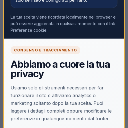
solo se il sito è configurato per farlo.
Nessun prodotto trovato
La tua scelta viene ricordata localmente nel browser e
Rimuovi tutti i filtri
può essere aggiornata in qualsiasi momento con il link
Preferenze cookie.
CONSENSO E TRACCIAMENTO
Abbiamo a cuore la tua
privacy
Usiamo solo gli strumenti necessari per far
funzionare il sito e attiviamo analytics o
marketing soltanto dopo la tua scelta. Puoi
leggere i dettagli completi oppure modificare le
preferenze in qualunque momento dal footer.