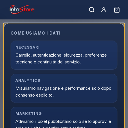
Home
›
Catalogo
›
Elettrodomestici e Clima
›
Salute e Cura della Persona
›
Rasoi e Regolabarba
COME USIAMO I DATI
Rasoi e Regolabarba
Acquista Rasoi e Regolabarba online su Infostore nella
NECESSARI
categoria Elettrodomestici e Clima > Salute e Cura della
Carrello, autenticazione, sicurezza, preferenze
Persona > Rasoi e Regolabarba. Trovi prodotti selezionati,
tecniche e continuità del servizio.
offerte aggiornate e disponibilita reale con spedizione
veloce.
ANALYTICS
6
prodott
i
Ordina per:
Misuriamo navigazione e performance solo dopo
Filtri
consenso esplicito.
ULTIMI PEZZI
ROWENTA
REMINGTON
RASOI E REGOLABARBA
MARKETING
RASOI E REGOLABARBA
Rowenta Stylis
Remington
Attiviamo il pixel pubblicitario solo se lo approvi e
Regolabarba, Lame
Regolabarba Trimmer