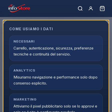
Home
›
Marchi
›
Atlus
COME USIAMO I DATI
Atlus
A
Filtro marchi
NECESSARI
1
prodotto
Atlus
Carrello, autenticazione, sicurezza, preferenze
tecniche e continuità del servizio.
Atlus
PS5 Persona 5 Tactica EU
ANALYTICS
Scopri il prodotto
Misuriamo navigazione e performance solo dopo
consenso esplicito.
MARKETING
Attiviamo il pixel pubblicitario solo se lo approvi e