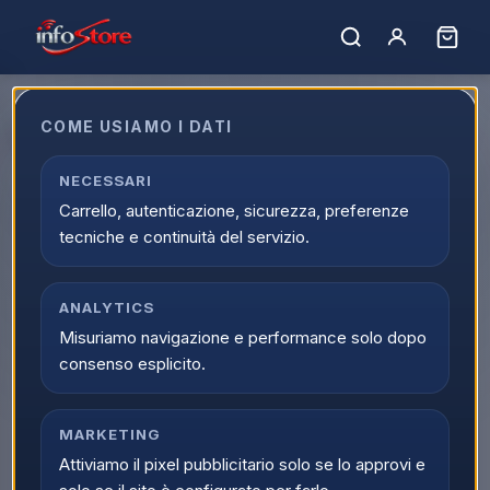
Home
›
Marchi
›
DREAME
COME USIAMO I DATI
DREAME
Filtro marchi
NECESSARI
3
prodotti
DREAME
Carrello, autenticazione, sicurezza, preferenze
tecniche e continuità del servizio.
ULTIMI PEZZI
NON DISPONIBILE
DREAME
DREAME
Dreame AHD12A
Dreame RLD32GD D10
Asciugacapelli 1.600 W
Plus Gen2 Robot
ANALYTICS
Silver
Aspirapolvere e Lava
Misuriamo navigazione e performance solo dopo
Pavimenti 1000W Con
Scopri il prodotto
consenso esplicito.
Scopri il prodotto
Base Per Ricarica
ULTIMI PEZZI
DREAME
MARKETING
Dreame RLD35GD D20
Attiviamo il pixel pubblicitario solo se lo approvi e
Plus Robot