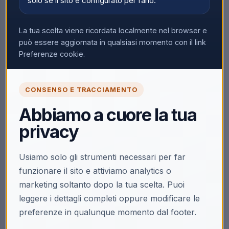
solo se il sito è configurato per farlo.
Aspirapolvere e Lava
Pavimenti Con Base
Scopri il prodotto
Per Ricarica
La tua scelta viene ricordata localmente nel browser e
può essere aggiornata in qualsiasi momento con il link
Preferenze cookie.
CONSENSO E TRACCIAMENTO
Abbiamo a cuore la tua
privacy
Usiamo solo gli strumenti necessari per far
funzionare il sito e attiviamo analytics o
marketing soltanto dopo la tua scelta. Puoi
leggere i dettagli completi oppure modificare le
preferenze in qualunque momento dal footer.