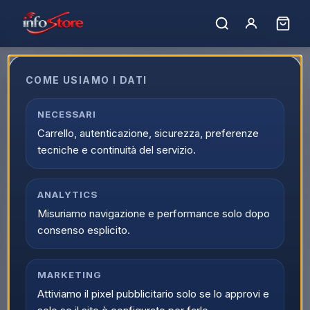
Home
›
Marchi
›
ZAGG
COME USIAMO I DATI
ZAGG
Filtro marchi
NECESSARI
1
prodotto
ZAGG
Carrello, autenticazione, sicurezza, preferenze
tecniche e continuità del servizio.
NOVITÀ
ZAGG
Zagg InvisibleShield
Salviette
ANALYTICS
Disinfettanti 10pz
Misuriamo navigazione e performance solo dopo
Scopri il prodotto
consenso esplicito.
MARKETING
Attiviamo il pixel pubblicitario solo se lo approvi e