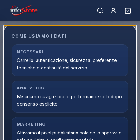
Home
›
Marchi
›
EASPORTS
COME USIAMO I DATI
EASPORTS
Filtro marchi
NECESSARI
1
prodotto
EASPORTS
Carrello, autenticazione, sicurezza, preferenze
tecniche e continuità del servizio.
EASPORTS
VIDEOGIOCHI XBOX SERIE X/S
EA SPORTS FC 25
ANALYTICS
Standard Edition XBOX
Misuriamo navigazione e performance solo dopo
Series X|S - Eu
consenso esplicito.
Scopri il prodotto
MARKETING
Attiviamo il pixel pubblicitario solo se lo approvi e