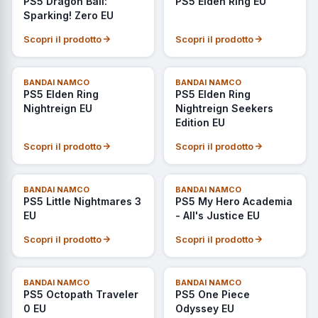
PS5 Dragon Ball:
PS5 Elden Ring EU
Sparking! Zero EU
Scopri il prodotto
Scopri il prodotto
NOVITÀ
BANDAI NAMCO
BANDAI NAMCO
PS5 Elden Ring
PS5 Elden Ring
Nightreign EU
Nightreign Seekers
Edition EU
Scopri il prodotto
Scopri il prodotto
ULTIMI PEZZI
BANDAI NAMCO
BANDAI NAMCO
PS5 Little Nightmares 3
PS5 My Hero Academia
EU
- All's Justice EU
Scopri il prodotto
Scopri il prodotto
ULTIMI PEZZI
NOVITÀ
BANDAI NAMCO
BANDAI NAMCO
PS5 Octopath Traveler
PS5 One Piece
0 EU
Odyssey EU