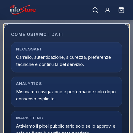
Home
›
Marchi
›
BANDAI NAMCO
COME USIAMO I DATI
BANDAI NAMCO
Filtro marchi
NECESSARI
34
prodotti
BANDAI NAMCO
Carrello, autenticazione, sicurezza, preferenze
tecniche e continuità del servizio.
NOVITÀ
BANDAI NAMCO
BANDAI NAMCO
PS4 Dark Souls 3 EU
PS4 Dark Souls Trilogy
EU
ANALYTICS
Misuriamo navigazione e performance solo dopo
Scopri il prodotto
Scopri il prodotto
consenso esplicito.
NOVITÀ
BANDAI NAMCO
BANDAI NAMCO
PS4 Dragon Ball
PS4 Elden Ring EU
MARKETING
Xenoverse 2 PS Hits EU
Attiviamo il pixel pubblicitario solo se lo approvi e
Scopri il prodotto
Scopri il prodotto