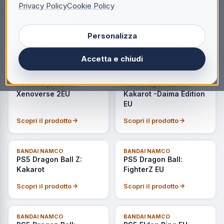
Privacy Policy
Cookie Policy
NOVITÀ
BANDAI NAMCO
BANDAI NAMCO
PS5 Cyberpunk 2077
PS5 Directive 8020 -
UltimateEdition EU
Deluxe Edition EU
Personalizza
Scopri il prodotto
Scopri il prodotto
Accetta e chiudi
NOVITÀ
ULTIMI PEZZI
BANDAI NAMCO
BANDAI NAMCO
PS5 Dragon Ball
PS5 Dragon Ball Z
Xenoverse 2EU
Kakarot -Daima Edition
EU
Scopri il prodotto
Scopri il prodotto
NOVITÀ
BANDAI NAMCO
BANDAI NAMCO
PS5 Dragon Ball Z:
PS5 Dragon Ball:
Kakarot
FighterZ EU
Scopri il prodotto
Scopri il prodotto
NOVITÀ
NOVITÀ
BANDAI NAMCO
BANDAI NAMCO