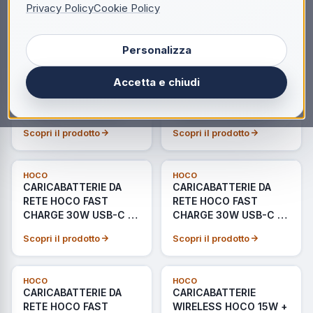
C + CAVO USB-C A
CHARGE 20W USB-C +
Privacy Policy
Cookie Policy
USB-C N77 NERO
USB-A N61 BIANCO
Scopri il prodotto
Scopri il prodotto
Personalizza
NON DISPONIBILE
HOCO
HOCO
CARICABATTERIE DA
CARICABATTERIE DA
Accetta e chiudi
RETE HOCO FAST
RETE HOCO FAST
CHARGE 20W USB-C +
CHARGE 30W USB-C +
USB-A N61 BLACK
USB-A + CAVO USB-C
Scopri il prodotto
Scopri il prodotto
N63 NERO
NON DISPONIBILE
NOVITÀ
HOCO
HOCO
CARICABATTERIE DA
CARICABATTERIE DA
RETE HOCO FAST
RETE HOCO FAST
CHARGE 30W USB-C +
CHARGE 30W USB-C +
USB-A N63 BIANCO
USB-A N71 BIANCO
Scopri il prodotto
Scopri il prodotto
ULTIMI PEZZI
ULTIMI PEZZI
HOCO
HOCO
CARICABATTERIE DA
CARICABATTERIE
RETE HOCO FAST
WIRELESS HOCO 15W +