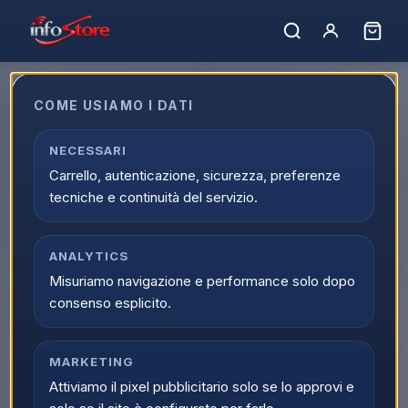
Home
›
Marchi
›
HOCO
COME USIAMO I DATI
HOCO
Filtro marchi
NECESSARI
53
prodotti
HOCO
Carrello, autenticazione, sicurezza, preferenze
tecniche e continuità del servizio.
ULTIMI PEZZI
ULTIMI PEZZI
HOCO
HOCO
AURICOLARE
AURICOLARE
BLUETOOTH HOCO
BLUETOOTH HOCO
ANALYTICS
TWS EQ24 MIDNIGHT
TWS EQ24 WHITE STAR
Misuriamo navigazione e performance solo dopo
BLACK
Scopri il prodotto
consenso esplicito.
Scopri il prodotto
HOCO
HOCO
MARKETING
AURICOLARE HOCO
CARICABATTERIE DA
Attiviamo il pixel pubblicitario solo se lo approvi e
TYPE-C M114 BIANCO
RETE HOCO 20W USB-