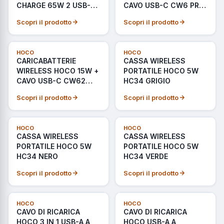
CHARGE 65W 2 USB-C
CAVO USB-C CW6 PRO
+ USB-A N75 NERO
BIANCO
Scopri il prodotto
Scopri il prodotto
ULTIMI PEZZI
ULTIMI PEZZI
HOCO
HOCO
CARICABATTERIE
CASSA WIRELESS
WIRELESS HOCO 15W +
PORTATILE HOCO 5W
CAVO USB-C CW62
HC34 GRIGIO
NERO
Scopri il prodotto
Scopri il prodotto
ULTIMI PEZZI
ULTIMI PEZZI
HOCO
HOCO
CASSA WIRELESS
CASSA WIRELESS
PORTATILE HOCO 5W
PORTATILE HOCO 5W
HC34 NERO
HC34 VERDE
Scopri il prodotto
Scopri il prodotto
ULTIMI PEZZI
ULTIMI PEZZI
HOCO
HOCO
CAVO DI RICARICA
CAVO DI RICARICA
HOCO 3 IN 1 USB-A A
HOCO USB-A A