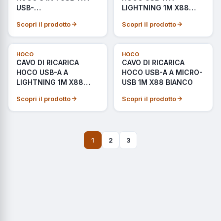
USB-
LIGHTNING 1M X88
C/LIGHTNING/MICRO-
BIANCO
Scopri il prodotto
Scopri il prodotto
USB X102 NERO
NOVITÀ
HOCO
HOCO
CAVO DI RICARICA
CAVO DI RICARICA
HOCO USB-A A
HOCO USB-A A MICRO-
LIGHTNING 1M X88
USB 1M X88 BIANCO
NERO
Scopri il prodotto
Scopri il prodotto
1
2
3