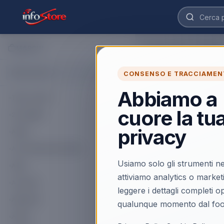
MARCHI
Home
›
Marchi
›
DIDIESSE
DIDIESSE
CONSENSO E TRACCIAMEN
Abbiamo a
Tutti i marchi
77
prodotti
DIDIESSE
cuore la tu
2K GAMES
ULTIMI PEZZI
DIDIESSE
privacy
ACER
DECALCIFICANTE 
BOMBA PLUS
ACTIVISION BLIZZARD
Usiamo solo gli strumenti ne
AKAI
attiviamo analytics o market
Scopri il prodotto
ALCATEL
leggere i dettagli completi 
AMAZON
qualunque momento dal foo
NOVITÀ
DIDIESSE
APPLE
Didiesse Baby Fro