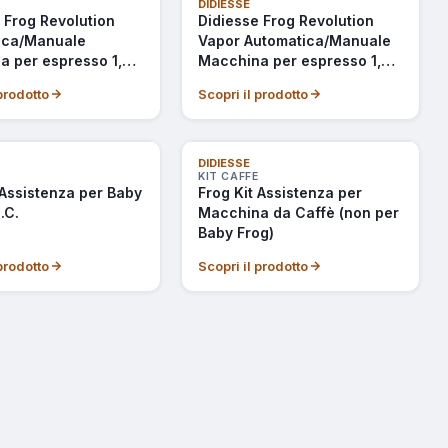
ONIBILE
ULTIMI PEZZI
DIDIESSE
 Frog Revolution
Didiesse Frog Revolution
ica/Manuale
Vapor Automatica/Manuale
 per espresso 1,5 L
Macchina per espresso 1,5 L
Nero
 prodotto
Scopri il prodotto
DIDIESSE
KIT CAFFE
 Assistenza per Baby
Frog Kit Assistenza per
.C.
Macchina da Caffè (non per
Baby Frog)
 prodotto
Scopri il prodotto