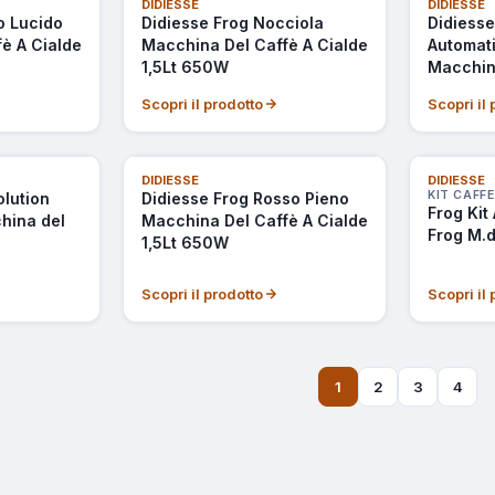
NON DISP
DIDIESSE
DIDIESSE
o Lucido
Didiesse Frog Nocciola
Didiesse
è A Cialde
Macchina Del Caffè A Cialde
Automat
1,5Lt 650W
Macchina
Rossa
Scopri il prodotto
Scopri il
DIDIESSE
DIDIESSE
KIT CAFFE
olution
Didiesse Frog Rosso Pieno
Frog Kit
hina del
Macchina Del Caffè A Cialde
Frog M.d
1,5Lt 650W
Scopri il prodotto
Scopri il
1
2
3
4