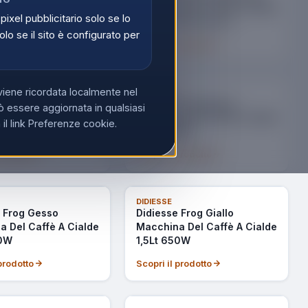
 Del Caffè A Cialde
Macchina Del Caffè A Cialde
 pixel pubblicitario solo se lo
o Elettrico 1,3Lt
Con Porta Accesori
olo se il sito è configurato per
Integrato 1,3Lt 650W
 prodotto
Scopri il prodotto
viene ricordata localmente nel
DIDIESSE
 Decalcificante
Didiesse Frog Avorio
 essere aggiornata in qualsiasi
lus 250ml per
Macchina Del Caffè A Cialde
l link Preferenze cookie.
a da Caff�
1,5Lt 650W
 prodotto
Scopri il prodotto
NON DISPONIBILE
DIDIESSE
e Frog Gesso
Didiesse Frog Giallo
 Del Caffè A Cialde
Macchina Del Caffè A Cialde
50W
1,5Lt 650W
 prodotto
Scopri il prodotto