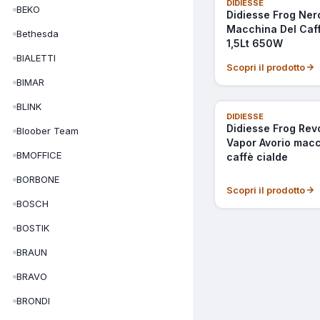
NOVITÀ
DIDIESSE
BEKO
Didiesse Frog Ner
Macchina Del Caff
Bethesda
1,5Lt 650W
BIALETTI
Scopri il prodotto
BIMAR
BLINK
ULTIMI PEZZI
DIDIESSE
Didiesse Frog Rev
Bloober Team
Vapor Avorio macc
BMOFFICE
caffè cialde
BORBONE
Scopri il prodotto
BOSCH
BOSTIK
BRAUN
BRAVO
BRONDI