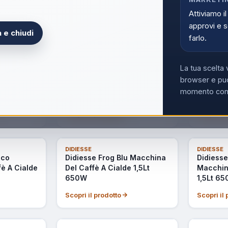
è A Cialde
Macchina Caffe Cialde
Macchina
Attiviamo il
 1,3Lt
450w+frullino Rossa
+ Frullin
approvi e s
650W
 e chiudi
Scopri il prodotto
Scopri il
farlo.
ULTIMI PEZZI
La tua scelta 
DIDIESSE
DIDIESSE
e Macchina
Didiesse Darkside Macchina
Didiesse
browser e può
anuale
da Caff� Cialde 44mm
Bomba P
momento con i
Grigio
650W Bronzo
Macchin
Scopri il prodotto
Scopri il
NON DISPONIBILE
DIDIESSE
DIDIESSE
nco
Didiesse Frog Blu Macchina
Didiess
è A Cialde
Del Caffè A Cialde 1,5Lt
Macchina
650W
1,5Lt 6
Scopri il prodotto
Scopri il