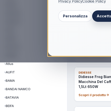
Privacy Policy
Cookie Policy
Macchina Del Caff
APRILIA
+ Frullino Elettrico
650W
AREXONS
Personalizza
Accetta
Scopri il prodotto
ARGENTO
ARGO
NON DISPONIBILE
DIDIESSE
Didiesse DarkSid
ARIETE
Caffè Espresso M
ARISTON
Cialde ESE colore 
AROMA
Scopri il prodotto
Atlus
AUFIT
DIDIESSE
Didiesse Frog Bia
BAMA
Macchina Del Caff
1,5Lt 650W
BANDAI NAMCO
Scopri il prodotto
BATAVIA
BEIFA