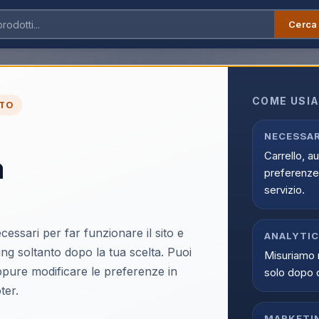
Cerca
COME USIA
TO
NECESSAR
Carrello, a
a
preferenze 
DIDIESSE
DIDIESSE
servizio.
DECALCIFICANTI
RICAMBI 
DIDIESSE
Didiesse Decalcificante
Didiess
Bomba Plus 250ml Per
parti e 
Macchina Da Caffè
macchin
cessari per far funzionare il sito e
ANALYTI
Support
ing soltanto dopo la tua scelta. Puoi
Scopri il prodotto
Scopri il
Misuriamo 
oppure modificare le preferenze in
solo dopo 
ter.
NON DISPONIBILE
DIDIESSE
DIDIESSE
g Bianco
Didiesse Baby Frog
Didiesse
MARKETI