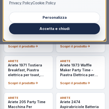
Capacità 2 fette di
Piastra Elettrica
Privacy Policy
Cookie Policy
pane, Pinze in acciaio
Scopri il prodotto
Scopri il prodotto
inox, 7 livelli di
doratura, Pulsante
Personalizza
stop, Tocco freddo,
NON DISPONIBILE
ULTIMI PEZZI
ARIETE
ARIETE
Dark & Sahara Grey
Ariete 1918 Grill &
Ariete 1934 MetalGrill
Accetta e chiudi
Taste Griglia Elettrica
3in1 Bistecchiera
Piastre Antiaderenti
Griglia Elettrica 2000W
removibili basculanti
3 Modalità Di Cottura
Scopri il prodotto
Scopri il prodotto
apertura 180° 5
Silver Black
Temperature 2000
Watt Acciaio Inox
NON DISPONIBILE
ULTIMI PEZZI
ARIETE
ARIETE
Ariete 1971 Tostiera
Ariete 1973 Waffle
Breakfast, Piastra
Maker Party Time -
elettrica per toast,
Piastra Elettrica per
sandwich e panini,
Waffle - Piastre
Scopri il prodotto
Scopri il prodotto
750W, Piastre fisse
Antiaderenti - 700 W
grill, Rivestimento
Rosso
antiaderente,
ULTIMI PEZZI
ULTIMI PEZZI
ARIETE
ARIETE
Posizione e
Ariete 205 Party Time
Ariete 2474
riponimento verticale,
Macchina Per
Aspirabriciole Batteria
Dark & Sahara Grey