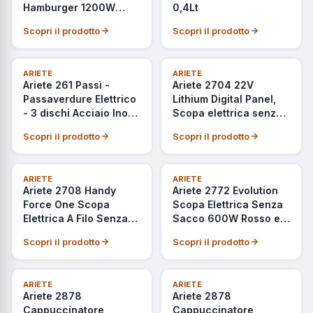
Hamburger 1200W
0,4Lt
Doppie Piastre
Scopri il prodotto
Scopri il prodotto
Antiaderenti Celeste
NON DISPONIBILE
NON DISPONIBILE
ARIETE
ARIETE
Ariete 261 Passì -
Ariete 2704 22V
Passaverdure Elettrico
Lithium Digital Panel,
- 3 dischi Acciaio Inox
Scopa elettrica senza
- adattabile a qualsiasi
filo, Cordless,
Scopri il prodotto
Scopri il prodotto
recipiente - 25 Watt -
Voltaggio 22,2V
Bianco e arancio
Capacità serbatoio 1L,
Spazzola motorizzata,
ULTIMI PEZZI
NON DISPONIBILE
ARIETE
ARIETE
Arancio
Ariete 2708 Handy
Ariete 2772 Evolution
Force One Scopa
Scopa Elettrica Senza
Elettrica A Filo Senza
Sacco 600W Rosso e
Sacco 600w 2in1
Nero
Scopri il prodotto
Scopri il prodotto
ULTIMI PEZZI
ARIETE
ARIETE
Ariete 2878
Ariete 2878
Cappuccinatore
Cappuccinatore