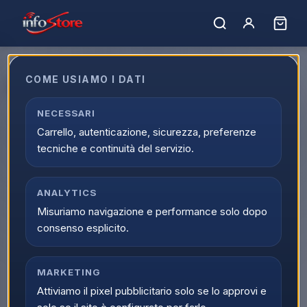
Home
›
Marchi
›
MASTER
COME USIAMO I DATI
MASTER
Filtro marchi
NECESSARI
6
prodotti
MASTER
Carrello, autenticazione, sicurezza, preferenze
tecniche e continuità del servizio.
ULTIMI PEZZI
NON DISPONIBILE
MASTER
MASTER
ASPIRAPOLVERI E SCOPE
COTTURA
Master Aspirapolvere
Master Barbecue
ANALYTICS
ciclonica 800w
Elettrico 2000W EB01
Misuriamo navigazione e performance solo dopo
AP1200S
consenso esplicito.
Scopri il prodotto
Scopri il prodotto
MARKETING
ULTIMI PEZZI
MASTER
MASTER
FRULLATORI ED ESTRATTORI
RISCALDAMENTO
Attiviamo il pixel pubblicitario solo se lo approvi e
Master Spremiagrumi
Master Stufa Elettrica