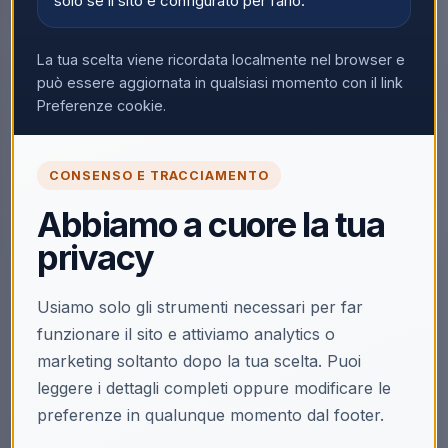
solo se il sito è configurato per farlo.
Elettrico 0.5l D-8010B
a Fungo
Esterno/Interno IPX4
Altezza 2m 2000w
La tua scelta viene ricordata localmente nel browser e
Scopri il prodotto
Scopri il prodotto
PH09EL
può essere aggiornata in qualsiasi momento con il link
Preferenze cookie.
ULTIMI PEZZI
MASTER
MASTER
PER ESTERNO
PER ESTERNO
Master Zanzariera
Master Zanzariera
Elettrica Luce UV 2
Elettrica Luce UV ZA91
CONSENSO E TRACCIAMENTO
Elementi ZA92
Abbiamo a cuore la tua
Scopri il prodotto
Scopri il prodotto
privacy
Usiamo solo gli strumenti necessari per far
funzionare il sito e attiviamo analytics o
marketing soltanto dopo la tua scelta. Puoi
leggere i dettagli completi oppure modificare le
preferenze in qualunque momento dal footer.