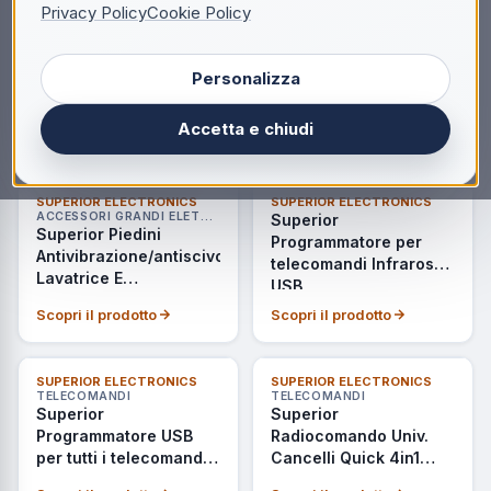
Privacy Policy
Cookie Policy
SUPERIOR ELECTRONICS
SUPERIOR ELECTRONICS
ACCESSORI GRANDI ELETTRODOMESTICI
ACCESSORI GRANDI ELETTRODOMESTICI
Superior Kit
Superior Kit
Sovrapposizione
Sovrapposizione
Personalizza
Lavatrice+asciugatrice
Lavatrice +
Tower Slim 1
Asciugatrice Con
Accetta e chiudi
Scopri il prodotto
Scopri il prodotto
Ripiano
SUPERIOR ELECTRONICS
SUPERIOR ELECTRONICS
ACCESSORI GRANDI ELETTRODOMESTICI
Superior
Superior Piedini
Programmatore per
Antivibrazione/antiscivolo
telecomandi Infrarossi
Lavatrice E
USB
Asciugatrice
Scopri il prodotto
Scopri il prodotto
ULTIMI PEZZI
SUPERIOR ELECTRONICS
SUPERIOR ELECTRONICS
TELECOMANDI
TELECOMANDI
Superior
Superior
Programmatore USB
Radiocomando Univ.
per tutti i telecomandi
Cancelli Quick 4in1
Superior
RF006