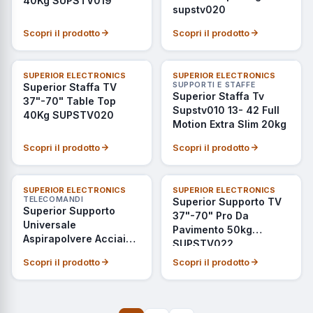
40Kg SUPSTV019
supstv020
Scopri il prodotto
Scopri il prodotto
ULTIMI PEZZI
SUPERIOR ELECTRONICS
SUPERIOR ELECTRONICS
SUPPORTI E STAFFE
Superior Staffa TV
Superior Staffa Tv
37"-70" Table Top
Supstv010 13- 42 Full
40Kg SUPSTV020
Motion Extra Slim 20kg
Scopri il prodotto
Scopri il prodotto
ULTIMI PEZZI
ULTIMI PEZZI
SUPERIOR ELECTRONICS
SUPERIOR ELECTRONICS
TELECOMANDI
Superior Supporto TV
Superior Supporto
37"-70" Pro Da
Universale
Pavimento 50kg
Aspirapolvere Acciaio
SUPSTV022
SVB001
Scopri il prodotto
Scopri il prodotto