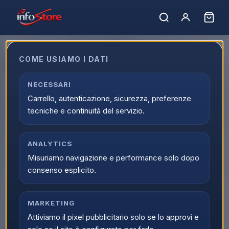
Home
›
Marchi
›
SUPERIOR ELECTRONICS
COME USIAMO I DATI
SUPERIOR ELECTRONICS
NECESSARI
Filtro marchi
Carrello, autenticazione, sicurezza, preferenze
tecniche e continuità del servizio.
60
prodotti
SUPERIOR ELECTRONICS
ULTIMI PEZZI
SUPERIOR ELECTRONICS
SUPERIOR ELECTRONICS
ANALYTICS
ANTENNE TV
ANTENNE TV
Superior Antenna TV
Superior Antenna Tv
Misuriamo navigazione e performance solo dopo
Amplificata per Esterni
Amplificata Per Interni
consenso esplicito.
DVB-2 IPX4 SUPNAO001
Scopri il prodotto
Scopri il prodotto
MARKETING
Attiviamo il pixel pubblicitario solo se lo approvi e
SUPERIOR ELECTRONICS
SUPERIOR ELECTRONICS