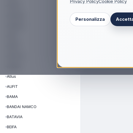
Privacy Policy
Cookie Policy
APRILIA
AREXONS
Personalizza
Accetta
ARGENTO
ARGO
ARIETE
ARISTON
AROMA
Atlus
AUFIT
BAMA
BANDAI NAMCO
BATAVIA
BEIFA