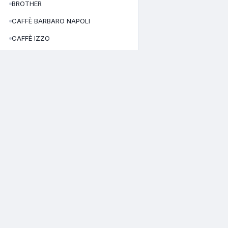
BROTHER
CAFFÈ BARBARO NAPOLI
CAFFÈ IZZO
CANDY
CAPCOM
CECOTEC
CELLULAR LINE
CATALOGO
CUORENERO CAFFE'
Home
Daikin
Via Roberto D'Angiò, 36
Tutti i prodott
81055 Santa Maria Capua Vetere –
DAYA
Chi siamo
(CE)
Area clienti
DCG
Italy
Registrati
DE LONGHI
02978550644
P.I./C.F.
CE-351511
N. REA:
DELONGHI