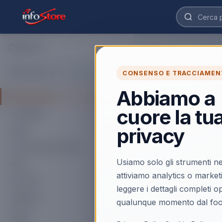
MARCHI
CONSENSO E TRACCIAMEN
Abbiamo a
Tutti i marchi
cuore la tu
2K GAMES
privacy
ACER
ACTIVISION BLIZZARD
Usiamo solo gli strumenti ne
AKAI
attiviamo analytics o market
ALCATEL
leggere i dettagli completi 
AMAZON
qualunque momento dal foo
APPLE