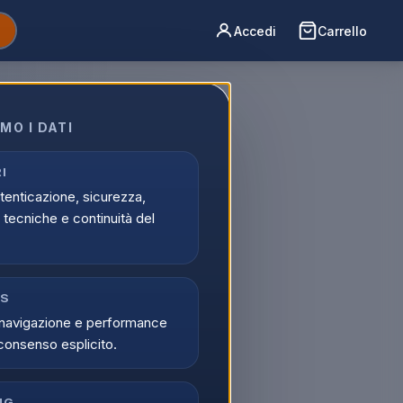
Accedi
Carrello
MO I DATI
I
utenticazione, sicurezza,
tecniche e continuità del
CS
navigazione e performance
consenso esplicito.
NG