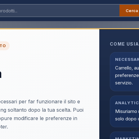
Cerca
COME USIA
TO
Marchio non trovato.
NECESSAR
Carrello, a
a
← Tutti i marchi
preferenze 
servizio.
cessari per far funzionare il sito e
ANALYTI
ing soltanto dopo la tua scelta. Puoi
Misuriamo 
oppure modificare le preferenze in
solo dopo 
ter.
MARKETI