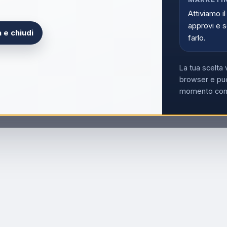
Attiviamo il
approvi e s
 e chiudi
farlo.
La tua scelta 
browser e può
momento con i