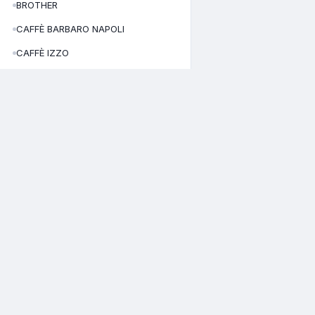
BROTHER
CAFFÈ BARBARO NAPOLI
CAFFÈ IZZO
CANDY
CAPCOM
CECOTEC
CELLULAR LINE
CATALOGO
CUORENERO CAFFE'
Home
Daikin
Via Roberto D'Angiò, 36
Tutti i prodott
81055 Santa Maria Capua Vetere –
DAYA
Chi siamo
(CE)
Area clienti
DCG
Italy
Registrati
DE LONGHI
02978550644
P.I./C.F.
CE-351511
N. REA:
DELONGHI