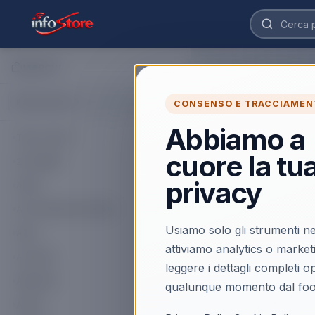
MARCHI
Home
›
Marchi
›
Nordic 
Nordic Ga
CONSENSO E TRACCIAMEN
Abbiamo a
Tutti i marchi
3
prodotti
Nordic Gam
cuore la tu
2K GAMES
ULTIMI PEZZI
Nordic Games
privacy
ACER
PS5 Darksiders
Warmastered Editi
ACTIVISION BLIZZARD
Scopri il prodotto
Usiamo solo gli strumenti ne
AKAI
attiviamo analytics o market
ALCATEL
leggere i dettagli completi 
AMAZON
qualunque momento dal foo
APPLE