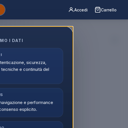
Accedi
Carrello
N
MO I DATI
I
utenticazione, sicurezza,
tecniche e continuità del
mes
es Of Tomorrow EU
 prodotto
CS
navigazione e performance
consenso esplicito.
NG