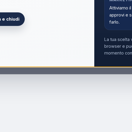
Attiviamo il
approvi e s
 e chiudi
farlo.
La tua scelta 
browser e può
momento con i