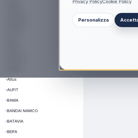
Privacy Policy
Cookie Policy
APRILIA
AREXONS
Personalizza
Accetta
ARGENTO
ARGO
ARIETE
ARISTON
AROMA
Atlus
AUFIT
BAMA
BANDAI NAMCO
BATAVIA
BEIFA