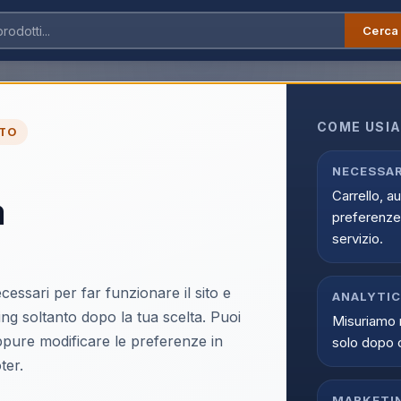
Cerca
Games
mes
COME USIA
TO
NECESSAR
es
Carrello, a
a
preferenze 
NON DISPONIBILE
Nordic Games
Nordic Ga
servizio.
PS5 Reanimal EU
PS5 Tid
on EU
Scopri il prodotto
Scopri il
cessari per far funzionare il sito e
ANALYTI
ing soltanto dopo la tua scelta. Puoi
Misuriamo 
oppure modificare le preferenze in
solo dopo 
ter.
MARKETI