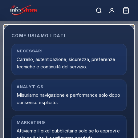
Home
›
Marchi
›
Milestone
COME USIAMO I DATI
Milestone
M
Filtro marchi
NECESSARI
1
prodotto
Milestone
Carrello, autenticazione, sicurezza, preferenze
tecniche e continuità del servizio.
Milestone
PS5 Ride 6 EU
ANALYTICS
Scopri il prodotto
Misuriamo navigazione e performance solo dopo
consenso esplicito.
MARKETING
Attiviamo il pixel pubblicitario solo se lo approvi e