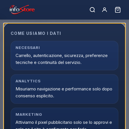
Home
›
Marchi
›
OMEGA
COME USIAMO I DATI
OMEGA
Filtro marchi
NECESSARI
2
prodotti
OMEGA
Carrello, autenticazione, sicurezza, preferenze
tecniche e continuità del servizio.
OMEGA
OMEGA
MOUSE
MOUSE
OMEGA Mouse con Filo
OMEGA Mouse Cablato
ANALYTICS
Notebook USB-A
per Notebook – USB-A,
Misuriamo navigazione e performance solo dopo
1200dpi 2 tasti design
1200 DPI, Nero
Ergonomico Black
(OM06VB), Confezione
consenso esplicito.
Scopri il prodotto
Scopri il prodotto
OM06VB
da 5 Pezzi
MARKETING
Attiviamo il pixel pubblicitario solo se lo approvi e