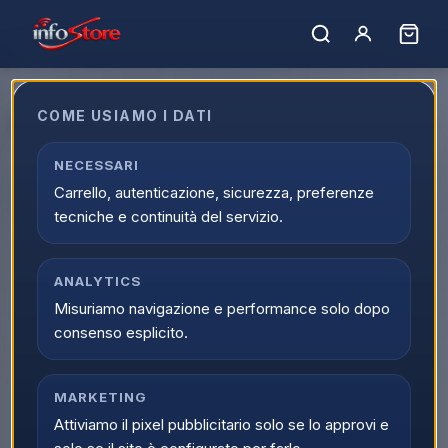
Home
›
Marchi
›
BOSTIK
COME USIAMO I DATI
BOSTIK
Filtro marchi
NECESSARI
1
prodotto
BOSTIK
Carrello, autenticazione, sicurezza, preferenze
tecniche e continuità del servizio.
BOSTIK
FAI DA TE
Bostik Cartuccia
ANALYTICS
Silicone Multiuso
Misuriamo navigazione e performance solo dopo
Trasparente 280ml
9446
consenso esplicito.
Scopri il prodotto
MARKETING
Attiviamo il pixel pubblicitario solo se lo approvi e