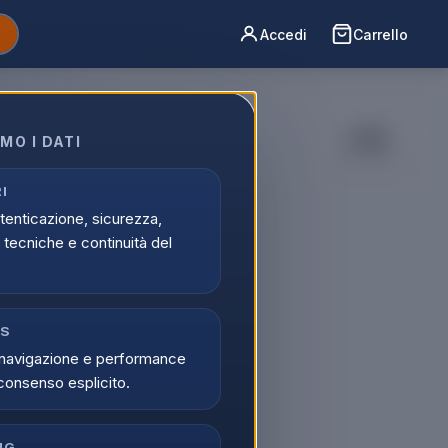
Accedi
Carrello
MO I DATI
I
utenticazione, sicurezza,
tecniche e continuità del
CS
navigazione e performance
consenso esplicito.
NG