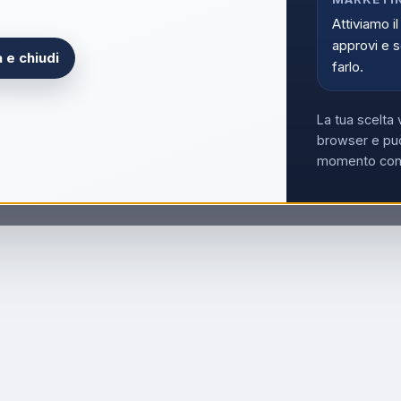
Attiviamo il
approvi e s
 e chiudi
farlo.
La tua scelta 
browser e può
momento con i