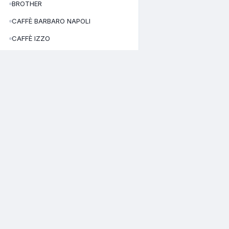
BROTHER
CAFFÈ BARBARO NAPOLI
CAFFÈ IZZO
CANDY
CAPCOM
CECOTEC
CELLULAR LINE
CATALOGO
CUORENERO CAFFE'
Home
Daikin
Via Roberto D'Angiò, 36
Tutti i prodott
81055 Santa Maria Capua Vetere –
DAYA
Chi siamo
(CE)
Area clienti
DCG
Italy
Registrati
DELONGHI
02978550644
P.I./C.F.
CE-351511
N. REA:
DIDIESSE