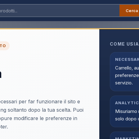
Cerca
COME USIA
TO
NECESSAR
Carrello, a
a
preferenze 
SBS
servizio.
OPODSK
SBS TETRGAN1C65W
e True
Caricabatterie per
TWS) In-
dispositivi mobili Cuffie,
cessari per far funzionare il sito e
ate
Auricolare, Computer
ANALYTI
Scopri il prodotto
portatile, Smartphone,
ing soltanto dopo la tua scelta. Puoi
Misuriamo 
Orologio intelligente, Tablet
oppure modificare le preferenze in
solo dopo 
Nero AC Ricarica rapida
ter.
Interno
MARKETI