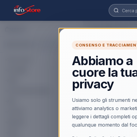
MARCHI
Home
›
Marchi
›
SBS
SBS
CONSENSO E TRACCIAMEN
Abbiamo a
Tutti i marchi
2
prodotti
SBS
cuore la tu
2K GAMES
SBS
privacy
ACER
SBS TEEARTWSG
cuffia e auricolar
ACTIVISION BLIZZARD
Wireless Stereo (
Usiamo solo gli strumenti ne
ear Musica Chiam
AKAI
Scopri il prodotto
Bluetooth Nero
attiviamo analytics o market
ALCATEL
leggere i dettagli completi 
AMAZON
qualunque momento dal foo
APPLE