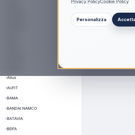
Privacy Policy
Cookie Policy
APRILIA
AREXONS
Personalizza
Accetta
ARGENTO
ARGO
ARIETE
ARISTON
AROMA
Atlus
AUFIT
BAMA
BANDAI NAMCO
BATAVIA
BEIFA