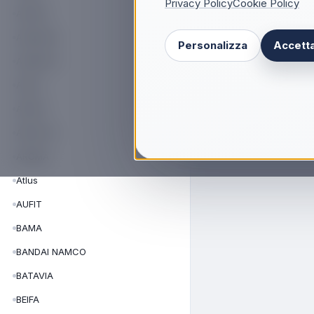
Privacy Policy
Cookie Policy
APRILIA
AREXONS
Personalizza
Accetta
ARGENTO
ARGO
ARIETE
ARISTON
AROMA
Atlus
AUFIT
BAMA
BANDAI NAMCO
BATAVIA
BEIFA