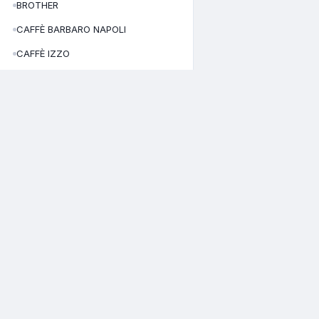
BROTHER
CAFFÈ BARBARO NAPOLI
CAFFÈ IZZO
CANDY
CAPCOM
CECOTEC
CELLULAR LINE
CATALOGO
CUORENERO CAFFE'
Home
Daikin
Via Roberto D'Angiò, 36
Tutti i prodott
81055 Santa Maria Capua Vetere –
DAYA
Chi siamo
(CE)
Area clienti
DCG
Italy
Registrati
DELONGHI
02978550644
P.I./C.F.
CE-351511
N. REA:
DIDIESSE