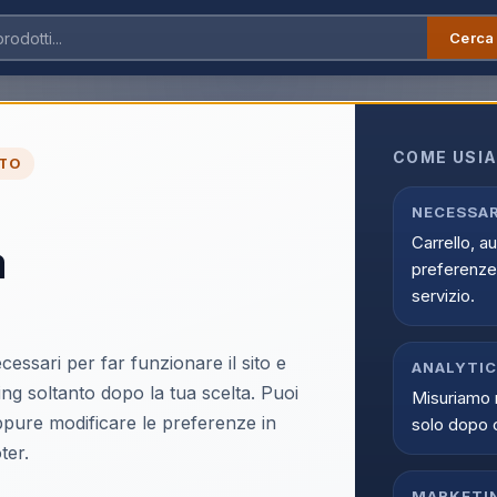
Cerca
COME USIA
TO
Marchio non trovato.
NECESSAR
Carrello, a
a
← Tutti i marchi
preferenze 
servizio.
cessari per far funzionare il sito e
ANALYTI
ing soltanto dopo la tua scelta. Puoi
Misuriamo 
oppure modificare le preferenze in
solo dopo 
ter.
MARKETI