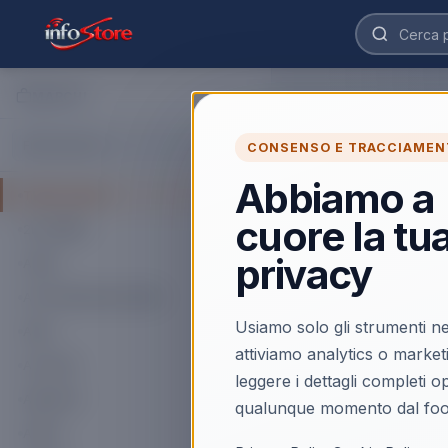
MARCHI
CONSENSO E TRACCIAMEN
Abbiamo a
Tutti i marchi
cuore la tu
2K GAMES
privacy
ACER
ACTIVISION BLIZZARD
Usiamo solo gli strumenti ne
AKAI
attiviamo analytics o market
ALCATEL
leggere i dettagli completi 
AMAZON
qualunque momento dal foo
APPLE