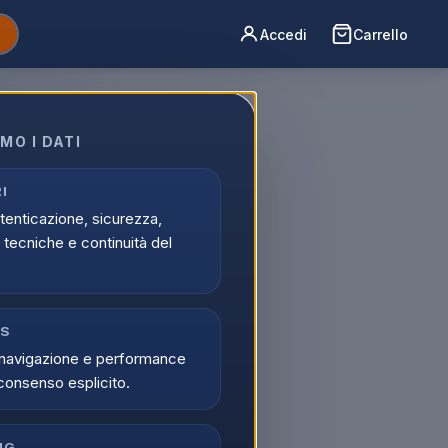
Accedi
Carrello
MO I DATI
I
utenticazione, sicurezza,
tecniche e continuità del
CS
navigazione e performance
consenso esplicito.
NG