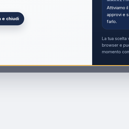
Attiviamo il
approvi e s
 e chiudi
farlo.
La tua scelta 
browser e può
momento con i